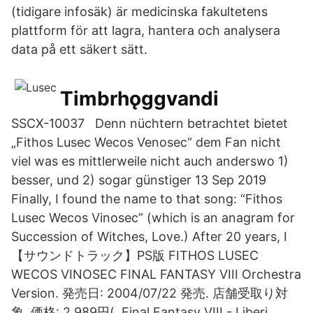
(tidigare infosäk) är medicinska fakultetens
plattform för att lagra, hantera och analysera
data på ett säkert sätt.
Timbrhǫggvandi
SSCX-10037 Denn nüchtern betrachtet bietet
„Fithos Lusec Wecos Venosec“ dem Fan nicht
viel was es mittlerweile nicht auch anderswo 1)
besser, und 2) sogar günstiger 13 Sep 2019
Finally, I found the name to that song: “Fithos
Lusec Wecos Vinosec” (which is an anagram for
Succession of Witches, Love.) After 20 years, I
【サウンドトラック】PS版 FITHOS LUSEC
WECOS VINOSEC FINAL FANTASY VIII Orchestra
Version. 発売日: 2004/07/22 発売. 店舗受取り対
象. 価格: 2,989円( Final Fantasy VIII - Liberi