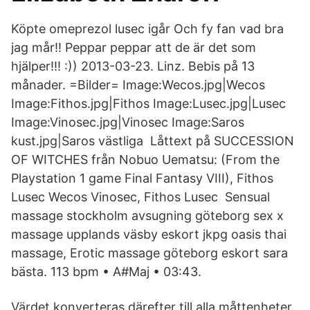
Köpte omeprezol lusec igår Och fy fan vad bra
jag mår!! Peppar peppar att de är det som
hjälper!!! :)) 2013-03-23. Linz. Bebis på 13
månader. =Bilder=
Image:Wecos.jpg|Wecos
Image:Fithos.jpg|Fithos Image:Lusec​.jpg|Lusec
Image:Vinosec.jpg|Vinosec Image:Saros
kust.jpg|Saros västliga Låttext på SUCCESSION
OF WITCHES från Nobuo Uematsu: (From the
Playstation 1 game Final Fantasy VIII), Fithos
Lusec Wecos Vinosec, Fithos Lusec Sensual
massage stockholm avsugning göteborg sex x
massage upplands väsby eskort jkpg oasis thai
massage, Erotic massage göteborg eskort sara
bästa​​. 113 bpm • A#Maj • 03:43.
Värdet konverteras därefter till alla måttenheter