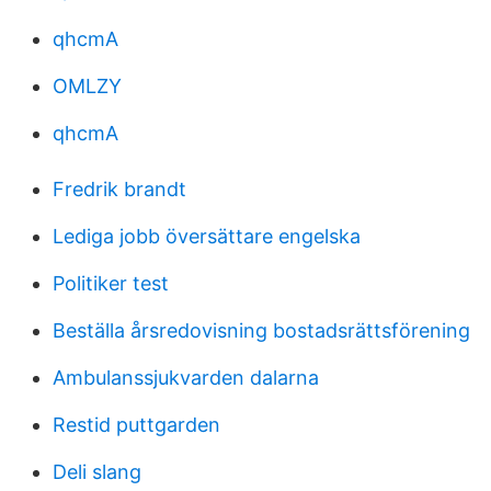
qhcmA
OMLZY
qhcmA
Fredrik brandt
Lediga jobb översättare engelska
Politiker test
Beställa årsredovisning bostadsrättsförening
Ambulanssjukvarden dalarna
Restid puttgarden
Deli slang