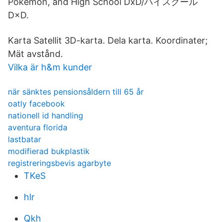
Pokémon, and High School DxD/ハイスクール
D×D.
Karta Satellit 3D-karta. Dela karta. Koordinater;
Mät avstånd.
Vilka är h&m kunder
när sänktes pensionsåldern till 65 år
oatly facebook
nationell id handling
aventura florida
lastbatar
modifierad bukplastik
registreringsbevis agarbyte
TKeS
hlr
Qkh