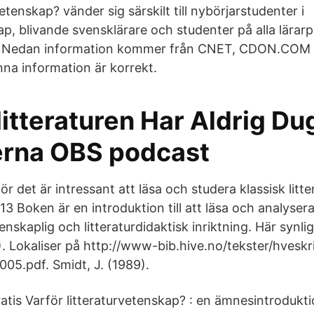
etenskap? vänder sig särskilt till nybörjar­studenter i
kap, blivande svensklärare och studenter på alla lär
a. Nedan information kommer från CNET, CDON.COM 
nna information är korrekt.
itteraturen Har Aldrig Du
erna OBS podcast
ör det är intressant att läsa och studera klassisk litte
3 Boken är en introduktion till att läsa och analysera
enskaplig och litteraturdidaktisk inriktning. Här synl
. Lokaliser på http://www-bib.hive.no/tekster/hveskri
05.pdf. Smidt, J. (1989).
atis Varför litteraturvetenskap? : en ämnesintrodukti