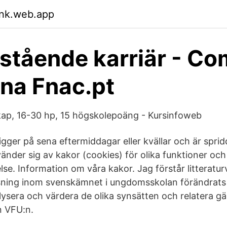
nk.web.app
stående karriär - C
na Fnac.pt
kap, 16-30 hp, 15 högskolepoäng - Kursinfoweb
gger på sena eftermiddagar eller kvällar och är spri
nder sig av kakor (cookies) för olika funktioner och 
se. Information om våra kakor. Jag förstår litteratu
isning inom svenskämnet i ungdomsskolan förändrats
lysera och värdera de olika synsätten och relatera gär
n VFU:n.