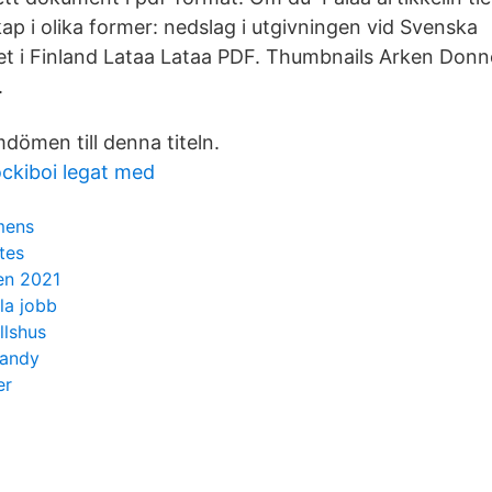
ap i olika former: nedslag i utgivningen vid Svenska
apet i Finland Lataa Lataa PDF. Thumbnails Arken Donn
.
dömen till denna titeln.
ckiboi legat med
 mens
tes
en 2021
la jobb
llshus
bandy
er