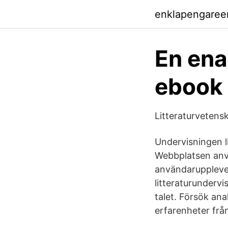
enklapengaree
En ena
ebook 
Litteraturvetens
Undervisningen li
Webbplatsen anvä
användarupplevel
litteraturunderv
talet. Försök ana
erfarenheter frå