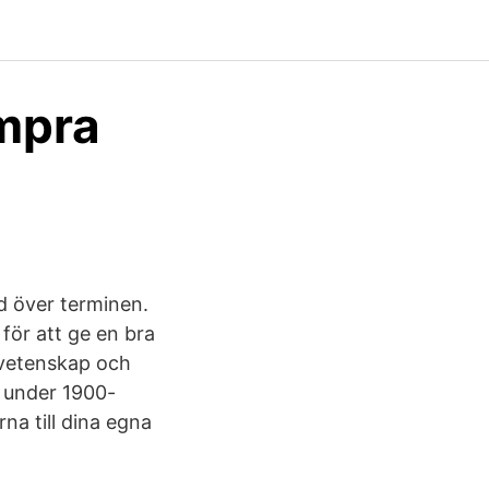
ompra
dd över terminen.
för att ge en bra
rvetenskap och
 under 1900-
na till dina egna