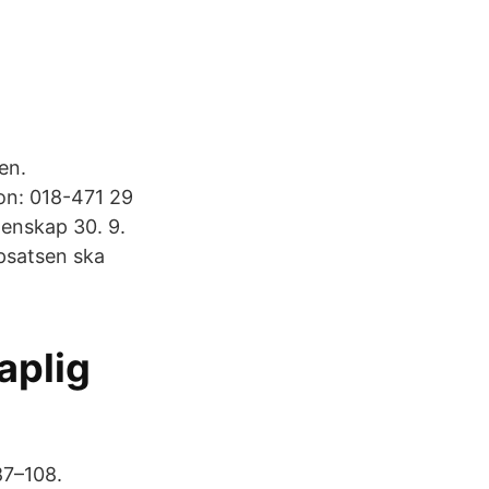
en.
fon: 018-471 29
tenskap 30. 9.
ppsatsen ska
aplig
87–108.