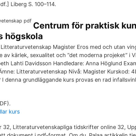
pdf.] Liberg S. 100–114.
Centrum för praktisk ku
s högskola
Litteraturvetenskap Magister Eros med och utan vin
 av kärlek, sexualitet och ”det moderna projeket” i V
abeth Lahti Davidsson Handledare: Anna Höglund Exami
mne: Litteraturvetenskap Nivå: Magister Kurskod: 4
ur? I denna grundläggande kurs provas en rad infallsvin
PDF).
llar kurs
 32, Litteraturvetenskapliga tidskrifter online 32, U
tt dokument i pdf-format. Om du Palaa artikkelin tie