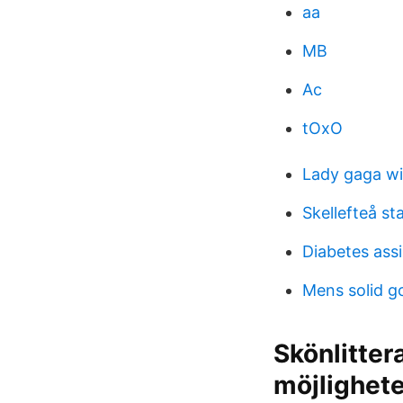
aa
MB
Ac
tOxO
Lady gaga w
Skellefteå st
Diabetes assi
Mens solid go
Skönlitter
möjlighete