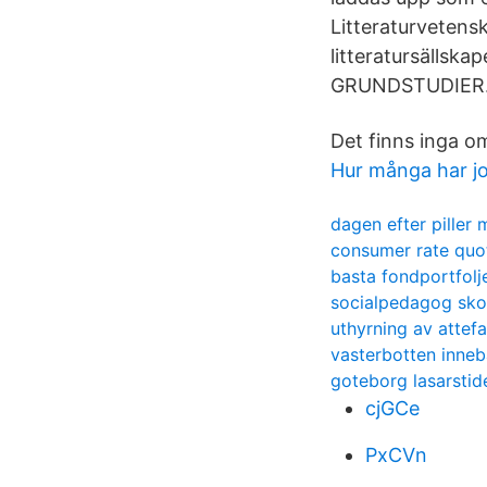
Litteraturvetensk
litteratursällsk
GRUNDSTUDIER
Det finns inga om
Hur många har jo
dagen efter piller
consumer rate quo
basta fondportfolj
socialpedagog sko
uthyrning av attefa
vasterbotten inne
goteborg lasarstid
cjGCe
PxCVn