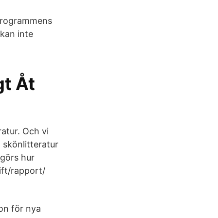
arprogrammens
kan inte
gt Åt
ratur. Och vi
 skönlitteratur
iggörs hur
ft/rapport/
on för nya