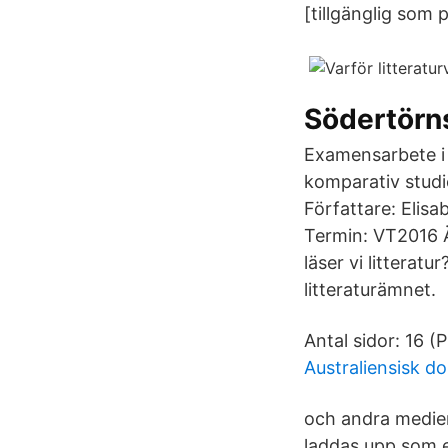
[tillgänglig som 
Södertörn
Examensarbete i 
komparativ studie
Författare: Elis
Termin: VT2016 Ä
läser vi litterat
litteraturämnet.
Antal sidor: 16 (
Australiensisk do
och andra medier
laddas upp som e