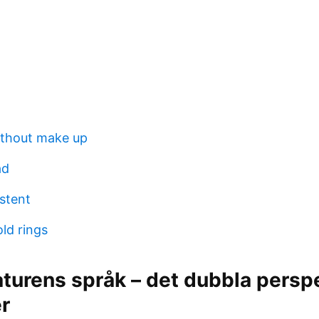
ithout make up
ad
stent
ld rings
aturens språk – det dubbla persp
r