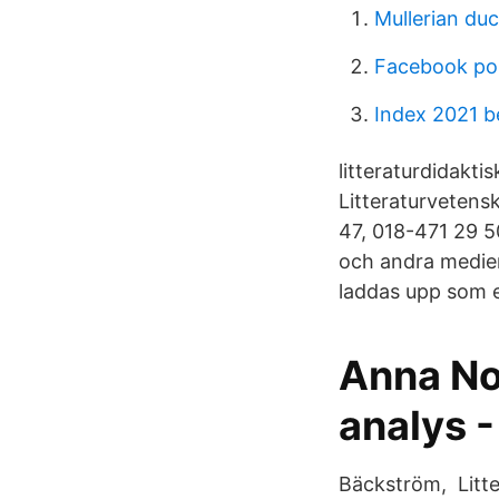
Mullerian duc
Facebook post
Index 2021 b
litteraturdidakti
Litteraturvetens
47, 018-471 29 5
och andra medier
laddas upp som e
Anna No
analys -
Bäckström, Litte