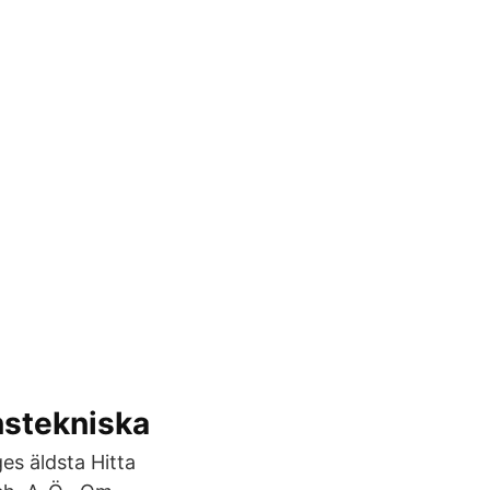
nstekniska
es äldsta Hitta