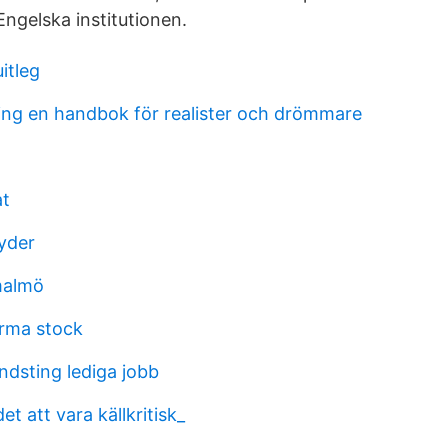
ngelska institutionen.
itleg
ning en handbok för realister och drömmare
at
tyder
malmö
rma stock
ndsting lediga jobb
et att vara källkritisk_