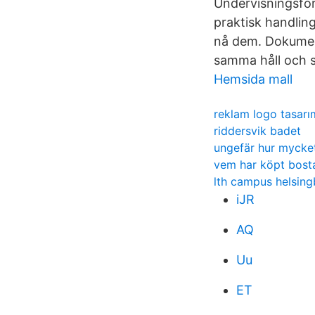
Undervisningsfor
praktisk handlin
nå dem. Dokument
samma håll och s
Hemsida mall
reklam logo tasarı
riddersvik badet
ungefär hur mycket
vem har köpt bost
lth campus helsin
iJR
AQ
Uu
ET