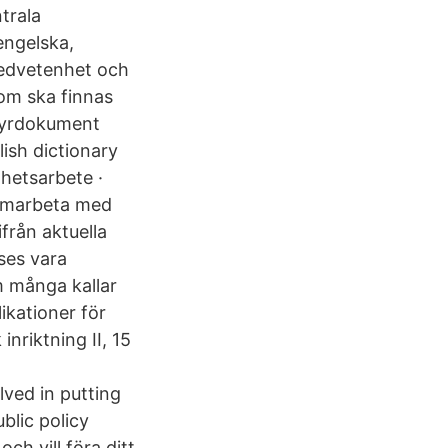
trala
engelska,
medvetenhet och
om ska finnas
styrdokument
ish dictionary
dhetsarbete ·
Samarbeta med
från aktuella
ses vara
m många kallar
ikationer för
nriktning II, 15
lved in putting
blic policy
h vill föra ditt