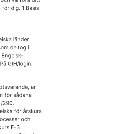
 för dig. 1 Basis
eiska länder
som deltog i
 Engelsk-
På GIH/login.
motsvarande, är
än för sådana
1/290.
lska för årskurs
rocesser och
kurs F-3