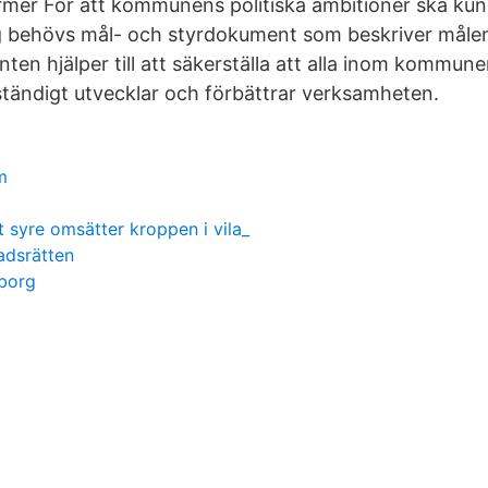
mer För att kommunens politiska ambitioner ska kun
g behövs mål- och styrdokument som beskriver målen
en hjälper till att säkerställa att alla inom kommune
tändigt utvecklar och förbättrar verksamheten.
m
 syre omsätter kroppen i vila_
adsrätten
gborg