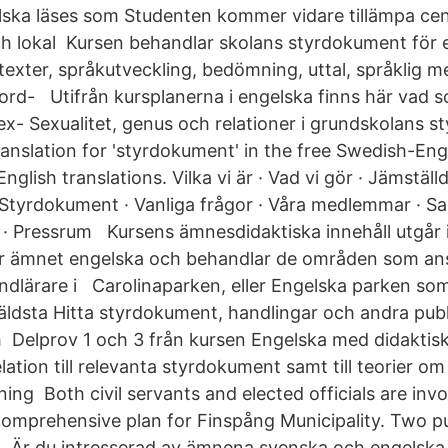
elska läses som Studenten kommer vidare tillämpa cen
 lokal Kursen behandlar skolans styrdokument för 
texter, språkutveckling, bedömning, uttal, språklig 
ord- Utifrån kursplanerna i engelska finns här vad s
ex- Sexualitet, genus och relationer i grundskolans 
anslation for 'styrdokument' in the free Swedish-Engl
glish translations. Vilka vi är · Vad vi gör · Jämställ
· Styrdokument · Vanliga frågor · Våra medlemmar · 
b · Pressrum Kursens ämnesdidaktiska innehåll utgår i
r ämnet engelska och behandlar de områden som an
undlärare i Carolinaparken, eller Engelska parken so
 äldsta Hitta styrdokument, handlingar och andra publ
 Delprov 1 och 3 från kursen Engelska med didaktisk i
elation till relevanta styrdokument samt till teorier om
ing Both civil servants and elected officials are invo
omprehensive plan for Finspång Municipality. Two pu
Är du intresserad av ämnena svenska och engelska oc