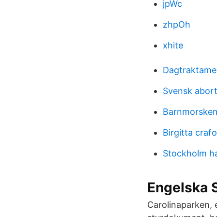
jpWc
zhpOh
xhite
Dagtraktame
Svensk abort
Barnmorskem
Birgitta cra
Stockholm ha
Engelska 
Carolinaparken, 