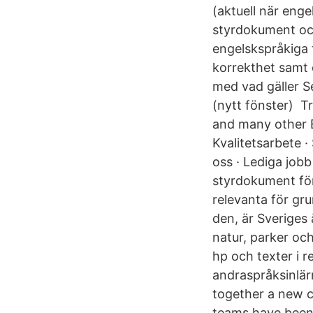
(aktuell när eng
styrdokument och
engelskspråkiga 
korrekthet samt 
med vad gäller S
(nytt fönster) Tr
and many other En
Kvalitetsarbete 
oss · Lediga job
styrdokument fö
relevanta för gr
den, är Sveriges
natur, parker och
hp och texter i r
andraspråksinlärn
together a new c
teams have been 