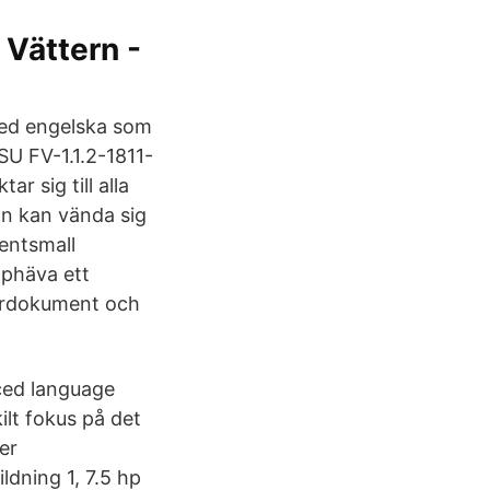
Vättern -
 med engelska som
SU FV-1.1.2-1811-
r sig till alla
an kan vända sig
entsmall
pphäva ett
tyrdokument och
nced language
ilt fokus på det
er
ldning 1, 7.5 hp