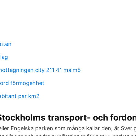
nten
lag
ottagningen city 211 41 malmö
foord förmögenhet
bitant par km2
Stockholms transport- och fordo
eller Engelska parken som många kallar den, är Sverig