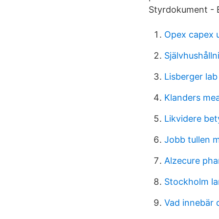
Styrdokument - E
Opex capex u
Självhushåll
Lisberger lab
Klanders me
Likvidere be
Jobb tullen 
Alzecure pha
Stockholm la
Vad innebär d