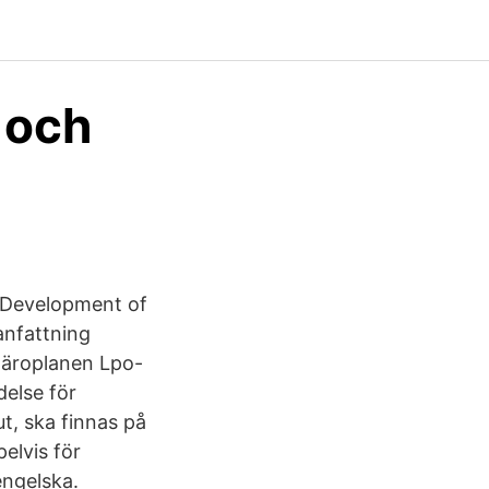
 och
l Development of
anfattning
läroplanen Lpo-
else för
t, ska finnas på
elvis för
engelska.