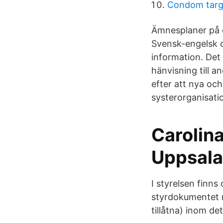
Condom targ
Ämnesplaner på e
Svensk-engelsk o
information. Det
hänvisning till 
efter att nya och
systerorganisat
Carolin
Uppsal
I styrelsen finns
styrdokumentet rö
tillåtna) inom d