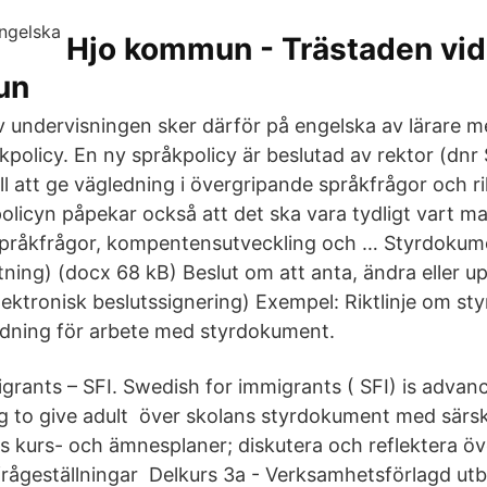
Hjo kommun - Trästaden vid 
un
 av undervisningen sker därför på engelska av lärare
policy. En ny språkpolicy är beslutad av rektor (dnr 
ll att ge vägledning i övergripande språkfrågor och rikta
policyn påpekar också att det ska vara tydligt vart m
i språkfrågor, kompentensutveckling och … Styrdokum
tning) (docx 68 kB) Beslut om att anta, ändra eller u
ektronisk beslutssignering) Exempel: Riktlinje om s
dning för arbete med styrdokument.
grants – SFI. Swedish for immigrants ( SFI) is adva
ng to give adult över skolans styrdokument med särsk
s kurs- och ämnesplaner; diskutera och reflektera öv
frågeställningar Delkurs 3a - Verksamhetsförlagd utbi