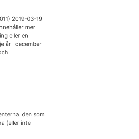
2011) 2019-03-19
innehåller mer
ng eller en
je år i december
 och
-
udenterna. den som
a (eller inte