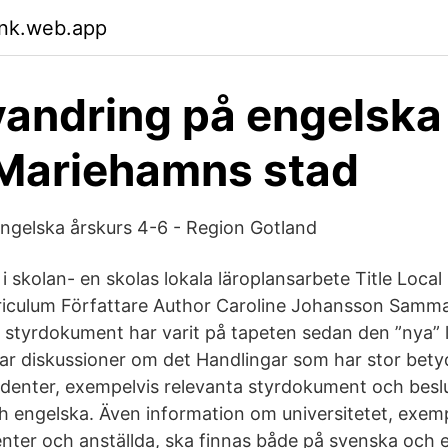
nk.web.app
andring på engelska
Mariehamns stad
ngelska årskurs 4-6 - Region Gotland
 skolan- en skolas lokala läroplansarbete Title Loca
riculum Författare Author Caroline Johansson Samm
 styrdokument har varit på tapeten sedan den ”nya” 
r diskussioner om det Handlingar som har stor betyd
udenter, exempelvis relevanta styrdokument och beslu
 engelska. Även information om universitetet, exemp
nter och anställda, ska finnas både på svenska och 