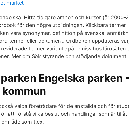
et market
ngelska. Hitta tidigare ämnen och kurser (år 2000-
rdbok för den högre utbildningen. Klickbara termer 
 kan vara synonymer, definition på svenska, anmärkni
andra termer eller dokument. Ordboken uppdateras var
 reviderade termer varit ute på remiss hos lärosäten
ioner. Mer om Sök styrande och stödjande dokument.
aparken Engelska parken 
a kommun
 också valda företrädare för de anställda och för st
r att förstå vilka beslut och handlingar som är tillåtn
et område som t.ex.