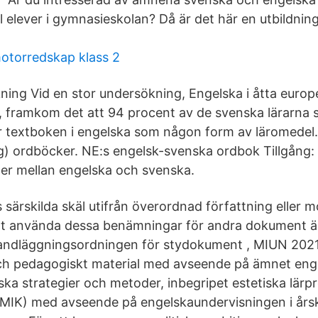
ill elever i gymnasieskolan? Då är det här en utbildning
motorredskap klass 2
kning Vid en stor undersökning, Engelska i åtta europ
, framkom det att 94 procent av de svenska lärarna 
 textboken i engelska som någon form av läromedel.
) ordböcker. NE:s engelsk-svenska ordbok Tillgång: 
er mellan engelska och svenska.
 särskilda skäl utifrån överordnad författning eller 
t att använda dessa benämningar för andra dokument 
Handläggningsordningen för stydokument , MIUN 202
h pedagogiskt material med avseende på ämnet enge
ska strategier och metoder, inbegripet estetiska lärp
 (MIK) med avseende på engelskaundervisningen i års