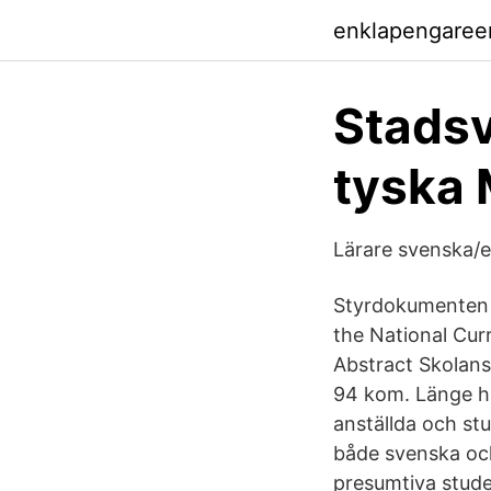
enklapengaree
Stadsv
tyska 
Lärare svenska/e
Styrdokumenten i
the National Cur
Abstract Skolans
94 kom. Länge ha
anställda och st
både svenska och
presumtiva stude