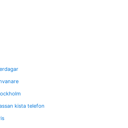
erdagar
nvanare
tockholm
assan kista telefon
is