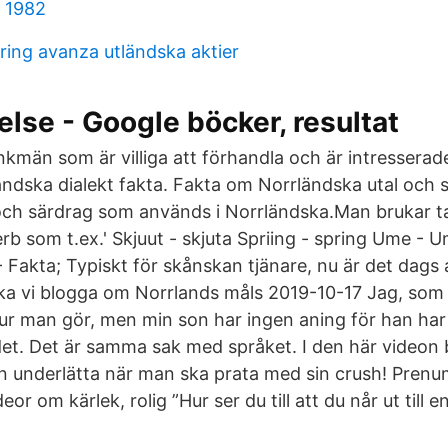
d 1982
ring avanza utländska aktier
örelse - Google böcker, resultat
kmän som är villiga att förhandla och är intresserade
ndska dialekt fakta. Fakta om Norrländska utal och s
och särdrag som används i Norrländska.Man brukar ta
erb som t.ex.' Skjuut - skjuta Spriing - spring Ume - U
- Fakta; Typiskt för skånskan tjänare, nu är det dags at
ka vi blogga om Norrlands måls 2019-10-17 Jag, som 
hur man gör, men min son har ingen aning för han har
et. Det är samma sak med språket. I den här videon be
an underlätta när man ska prata med sin crush! Prenu
deor om kärlek, rolig ”Hur ser du till att du når ut till