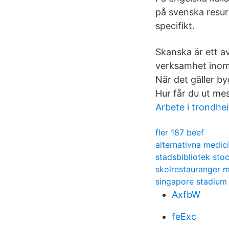
på svenska resurs
specifikt.
Skanska är ett a
verksamhet inom
När det gäller b
Hur får du ut me
Arbete i trondhe
fler 187 beef
alternativna medic
stadsbibliotek st
skolrestauranger 
singapore stadium 
AxfbW
feExc