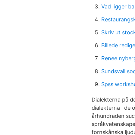
Vad ligger ba
Restaurangs
Skriv ut sto
Billede redig
Renee nyber
Sundsvall soc
Spss worksh
Dialekterna på 
dialekterna i de
århundraden succ
språkvetenskape
fornskånska ljud