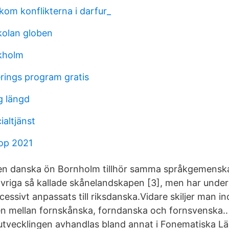
kom konflikterna i darfur_
kolan globen
ckholm
erings program gratis
g längd
ialtjänst
op 2021
den danska ön Bornholm tillhör samma språkgemens
 övriga så kallade skånelandskapen [3], men har unde
essivt anpassats till riksdanska.Vidare skiljer man i
n mellan fornskånska, forndanska och fornsvenska.
utvecklingen avhandlas bland annat i Fonematiska L