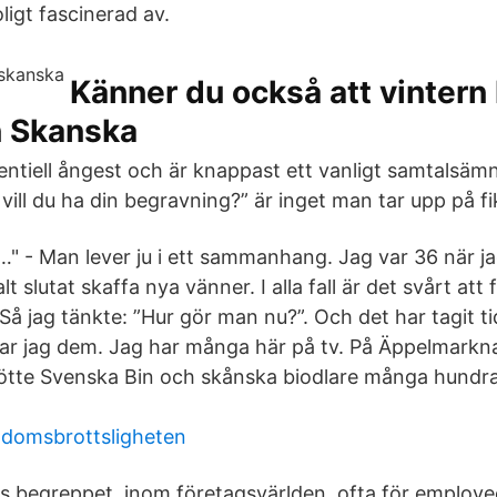
roligt fascinerad av.
Känner du också att vintern 
n Skanska
entiell ångest och är knappast ett vanligt samtalsämn
ill du ha din begravning?” är inget man tar upp på fi
r…" - Man lever ju i ett sammanhang. Jag var 36 när j
t slutat skaffa nya vänner. I alla fall är det svårt att
. Så jag tänkte: ”Hur gör man nu?”. Och det har tagit ti
r jag dem. Jag har många här på tv. På Äppelmarkna
te Svenska Bin och skånska biodlare många hundra 
domsbrottsligheten
as begreppet, inom företagsvärlden, ofta för emplo