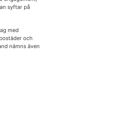
an syftar på
etag med
 bostäder och
bland nämns även