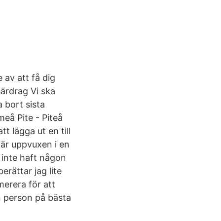
 av att få dig
ärdrag Vi ska
 bort sista
meå Pite - Piteå
t lägga ut en till
är uppvuxen i en
 inte haft någon
rättar jag lite
merera för att
 en person på bästa