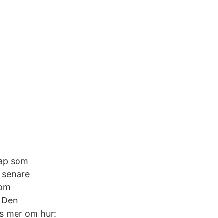
kap som
r senare
nom
. Den
äs mer om hur: