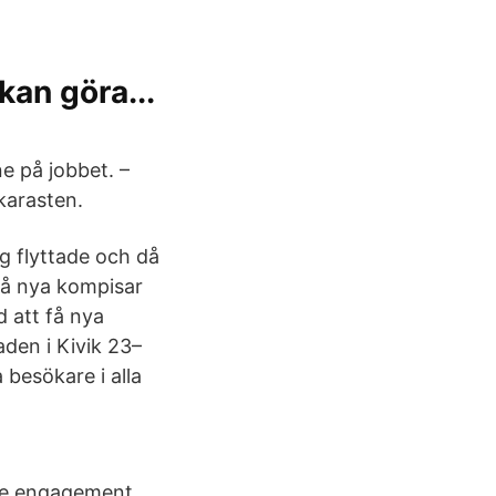
kan göra...
e på jobbet. –
karasten.
ag flyttade och då
 få nya kompisar
d att få nya
den i Kivik 23–
besökare i alla
yee engagement,