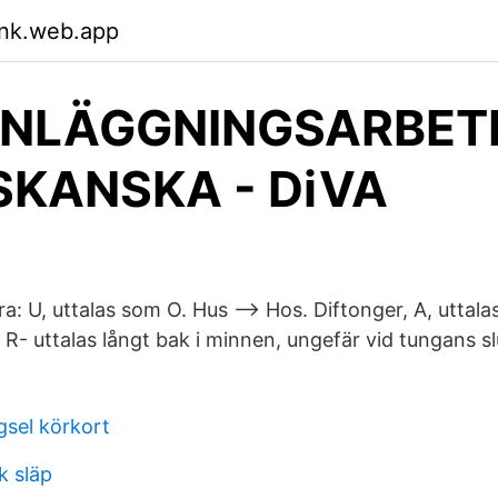
nk.web.app
ANLÄGGNINGSARBET
SKANSKA - DiVA
 U, uttalas som O. Hus --> Hos. Diftonger, A, uttalas
l. R- uttalas långt bak i minnen, ungefär vid tungans s
sel körkort
k släp