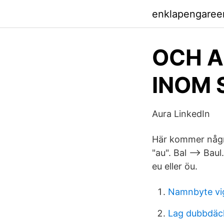
enklapengaree
OCH 
INOM 
Aura LinkedIn
Här kommer några:
"au". Bal --> Bau
eu eller öu.
Namnbyte vig
Lag dubbdäc