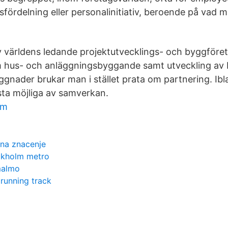
fördelning eller personalinitiativ, beroende på vad m
v världens ledande projektutvecklings- och byggför
 hus- och anläggningsbyggande samt utveckling av
yggnader brukar man i stället prata om partnering. I
sta möjliga av samverkan.
im
ina znacenje
ockholm metro
malmo
running track