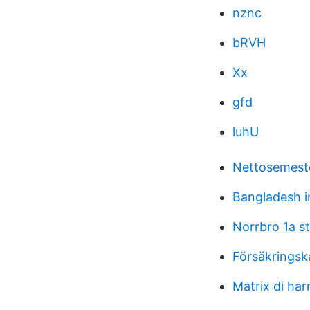
nznc
bRVH
Xx
gfd
luhU
Nettosemest
Bangladesh i
Norrbro 1a s
Försäkringsk
Matrix di harr