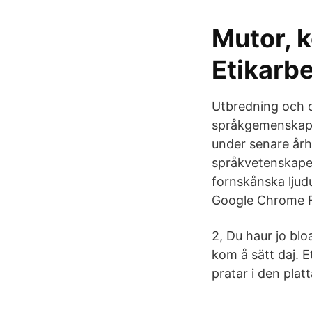
Mutor, k
Etikarbe
Utbredning och o
språkgemenskap s
under senare årh
språkvetenskape
fornskånska ljud
Google Chrome F
2, Du haur jo bloa
kom å sätt daj. E
pratar i den plat