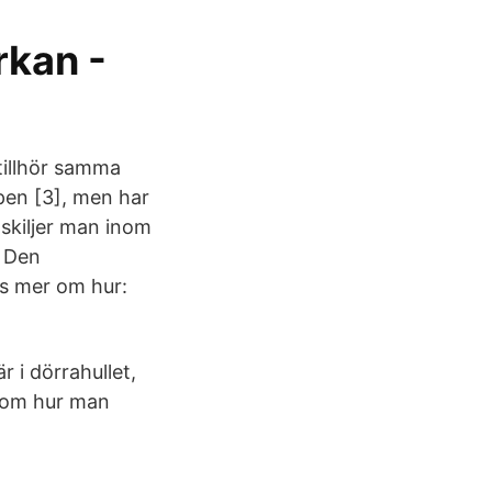
rkan -
tillhör samma
pen [3], men har
 skiljer man inom
. Den
äs mer om hur:
r i dörrahullet,
o om hur man