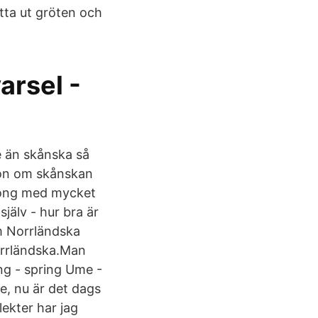
otta ut gröten och
arsel -
e än skånska så
sion om skånskan
rgong med mycket
jälv - hur bra är
om Norrländska
orrländska.Man
ing - spring Ume -
re, nu är det dags
lekter har jag