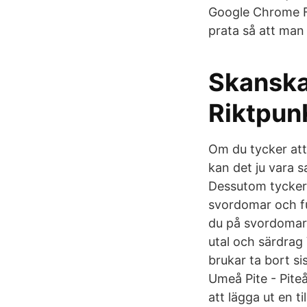
Google Chrome Fir
prata så att man 
Skanska 
Riktpun
Om du tycker att
kan det ju vara 
Dessutom tycker 
svordomar och ful
du på svordomar?
utal och särdrag
brukar ta bort si
Umeå Pite - Piteå
att lägga ut en t