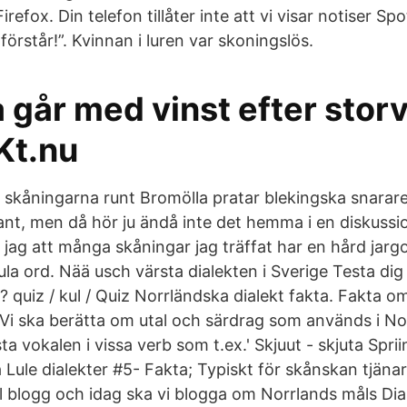
efox. Din telefon tillåter inte att vi visar notiser Sp
förstår!”. Kvinnan i luren var skoningslös.
går med vinst efter storv
Kt.nu
 skåningarna runt Bromölla pratar blekingska snarar
sant, men då hör ju ändå inte det hemma i en diskus
jag att många skåningar jag träffat har en hård ja
a ord. Nää usch värsta dialekten i Sverige Testa dig s
 quiz / kul / Quiz Norrländska dialekt fakta. Fakta 
 Vi ska berätta om utal och särdrag som används i N
sta vokalen i vissa verb som t.ex.' Skjuut - skjuta Spri
 Lule dialekter #5- Fakta; Typiskt för skånskan tjäna
ill blogg och idag ska vi blogga om Norrlands måls Dia