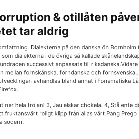
orruption & otillåten påve
tet tar aldrig
mfattning. Dialekterna på den danska ön Bornholm 
om dialekterna i de övriga så kallade skånelandska
undraden successivt anpassats till riksdanska.Vidare
n mellan fornskånska, forndanska och fornsvenska.
utvecklingen avhandlas bland annat i Fonematiska L
irefox.
t ner hela tröjan! 3, Jau elskar chokela. 4, Stå ente dä
tt fruktansvärt roligt klipp från allas vårt Pang Preg
ta södern.