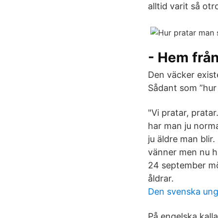
alltid varit så ot
- Hem frå
Den väcker exist
Sådant som ”hur v
"Vi pratar, prata
har man ju normal
ju äldre man blir
vänner men nu ha
24 september möt
åldrar.
Den svenska ung
På engelska kall