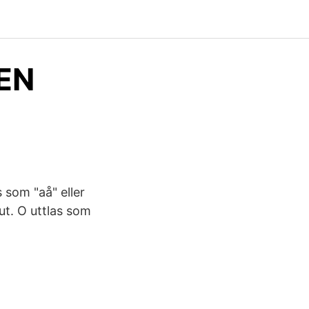
EN
 som "aå" eller
lut. O uttlas som