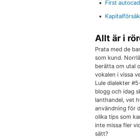
First autoca
Kapitalförsäk
Allt är i r
Prata med de ban
som kund. Norrlä
berätta om utal 
vokalen i vissa v
Lule dialekter #5
blogg och idag s
lanthandel, vet 
användning för d
olika tips som k
inte missa fler vi
sätt?