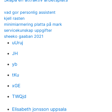
vad gor personlig assistent
kjell rasten
minimiarmering platta på mark
servicekunskap uppgifter
sheeko gaaban 2021
uUruj
JH
yb
tKu
xGE
TWQjd
Elisabeth jonsson uppsala