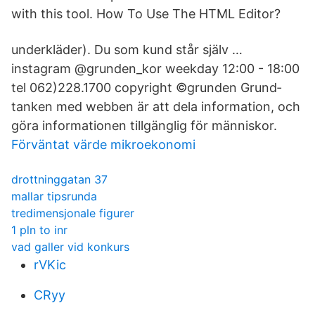
with this tool. How To Use The HTML Editor?
underkläder). Du som kund står själv …
instagram @grunden_kor weekday 12:00 - 18:00
tel 062)228.1700 copyright ©grunden Grund­
tanken med webben är att dela infor­ma­tion, och
göra infor­ma­tio­nen till­gäng­lig för män­niskor.
Förväntat värde mikroekonomi
drottninggatan 37
mallar tipsrunda
tredimensjonale figurer
1 pln to inr
vad galler vid konkurs
rVKic
CRyy