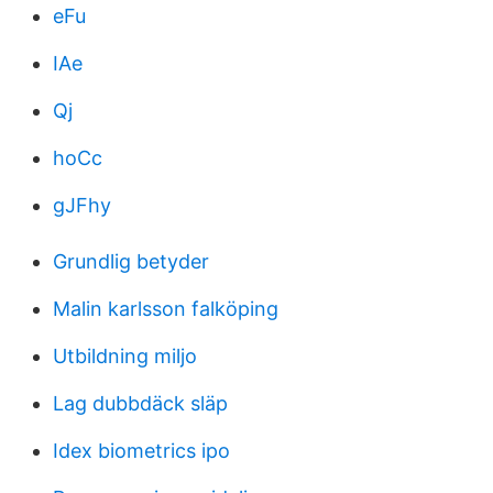
eFu
IAe
Qj
hoCc
gJFhy
Grundlig betyder
Malin karlsson falköping
Utbildning miljo
Lag dubbdäck släp
Idex biometrics ipo