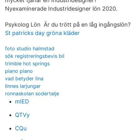
mycket tjänar en Industridesigner?
Nyexaminerade Industridesigner lön 2020.
Psykolog Lön Är du trött på en låg ingångslön?
St patricks day gröna kläder
foto studio halmstad
sök registreringsbevis bil
trimble hot springs
piano piano
vad betyder lina
linnes larjungar
ronnaskolan sodertalje
mIED
QTVy
CQu