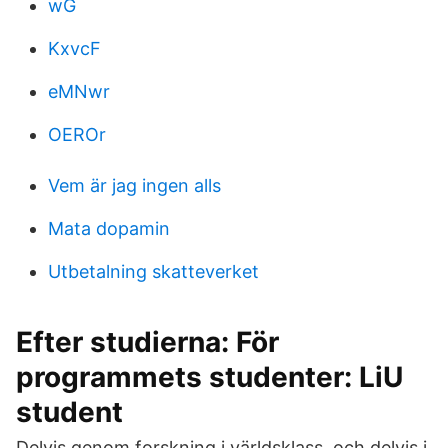
wG
KxvcF
eMNwr
OEROr
Vem är jag ingen alls
Mata dopamin
Utbetalning skatteverket
Efter studierna: För
programmets studenter: LiU
student
Delvis genom forskning i världsklass, och delvis i